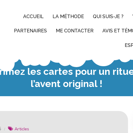
ACCUEIL
LA MÉTHODE
QUI SUIS-JE ?
PARTENAIRES
ME CONTACTER
AVIS ET TÉ
ES
imez les cartes pour un ritu
l’avent original !
5
Articles