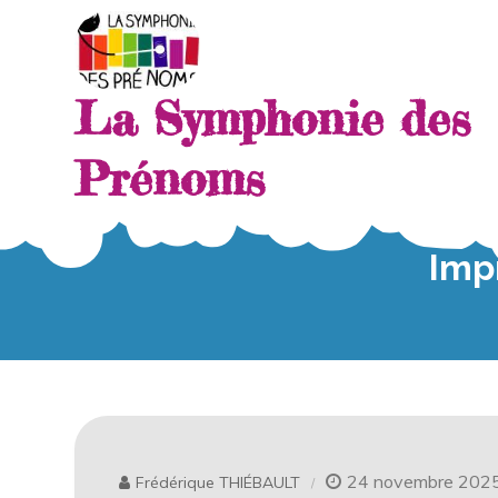
Skip
to
content
La Symphonie des
Prénoms
Impr
24 novembre 202
Frédérique THIÉBAULT