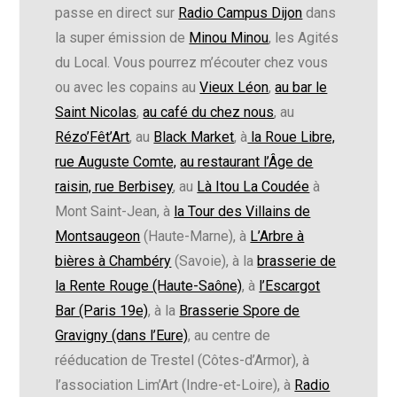
passe en direct sur
Radio Campus Dijon
dans
la super émission de
Minou Minou
, les Agités
du Local. Vous pourrez m’écouter chez vous
ou avec les copains au
Vieux Léon
,
au bar le
Saint Nicolas
,
au café du chez nous
, au
Rézo’Fêt’Art
, au
Black Market
, à
la Roue Libre,
rue Auguste Comte,
au restaurant l’Âge de
raisin, rue Berbisey
, au
Là Itou La Coudée
à
Mont Saint-Jean, à
la Tour des Villains de
Montsaugeon
(Haute-Marne), à
L’Arbre à
bières à Chambéry
(Savoie), à la
brasserie de
la Rente Rouge (Haute-Saône)
, à
l’Escargot
Bar (Paris 19e)
, à la
Brasserie Spore de
Gravigny (dans l’Eure)
, au centre de
rééducation de Trestel (Côtes-d’Armor), à
l’association Lim’Art (Indre-et-Loire), à
Radio